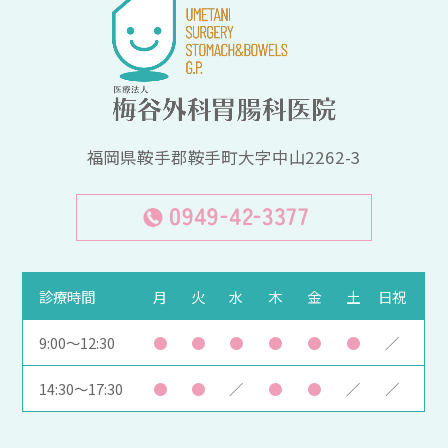
福岡県鞍手郡鞍手町大字中山2262-3
診療時間
月
火
水
木
金
土
日祝
9:00～12:30
●
●
●
●
●
●
／
14:30～17:30
●
●
／
●
●
／
／